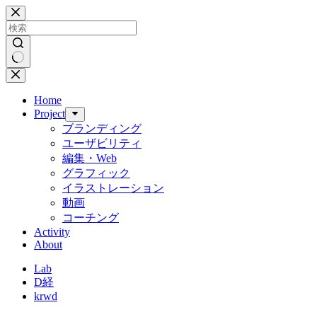
コ
ン
テ
ン
ツ
結
へ
果
Home
ス
な
Project
キ
し
ブランディング
ッ
ユーザビリティ
プ
編集・Web
グラフィック
イラストレーション
動画
コーチング
Activity
About
Lab
D経
krwd