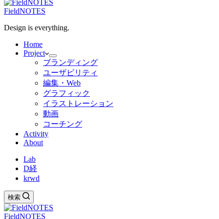
FieldNOTES
Design is everything.
Home
Project
ブランディング
ユーザビリティ
編集・Web
グラフィック
イラストレーション
動画
コーチング
Activity
About
Lab
D経
krwd
検索
FieldNOTES