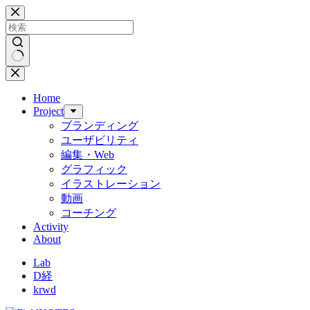
コ
ン
テ
ン
ツ
結
へ
果
Home
ス
な
Project
キ
し
ブランディング
ッ
ユーザビリティ
プ
編集・Web
グラフィック
イラストレーション
動画
コーチング
Activity
About
Lab
D経
krwd