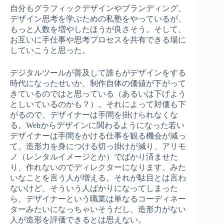
自分もグラフィックデザインやブランディング、
デザイン思考を学ぶための私塾をやっているが、
もっと人数を増やしたほうが良さそう。そして、
お互いに手仕事や思考プロセスを共有できる場に
していこうと思った。
デジタルツールが普及して誰もがデザインをする
時代になったせいか、制作自体の価値が下がって
きているのではと思っている（あるいは下げよう
としいているのかも？）。それによって対価も下
がるので、デザイナーは手間を掛けられなくな
る。Webからデザインに関わるようになった若い
デザイナーは手間をかける仕事を観る機会が減っ
て、造形力を身につける切っ掛けが減り、アリモ
ノ（レンタルイメージとか）でばかり済ませた
り、作れないのでディレクターになります、みた
いなことを言う人が増える。それが駄目とは言わ
ないけど、そういう人ばかりになってしまった
ら、デザイナーという職業は単なるコーディネー
ターみたいになっちゃいそうだし、造形力がない
人が造形を評価できるとは思えない。