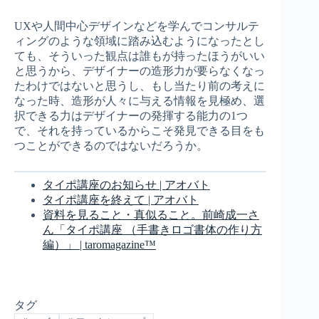
UXや人間中心デザインなどを学んでコンサルテ
ィングのような領域に踏み込むようになったとし
ても、そういった観点は誰もが持ったほうがいい
と思うから、デザイナーの造形力が要らなくなっ
たわけではないと思うし、もし当たり前の考えに
なった時、造形が人々に与える情報を見極め、選
択できる力はデザイナーの発揮する能力の1つ
で、それを持っているからこそ発見できる目をも
つことができるのではないだろうか。
タイポ講座のお知らせ | アオバト
タイポ講座を終えて | アオバト
資料を見ること・真似ること。前崎成一さ
ん「タイポ講座 （手書きロゴ書体の作り方
編）」 | taromagazine™
タグ