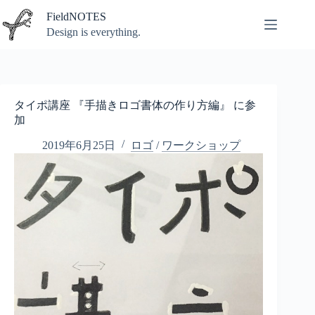
コ
FieldNOTES
ン
Design is everything.
テ
ン
ツ
へ
ス
タイポ講座 『手描きロゴ書体の作り方編』 に参
キ
加
ッ
プ
2019年6月25日
ロゴ
/
ワークショップ